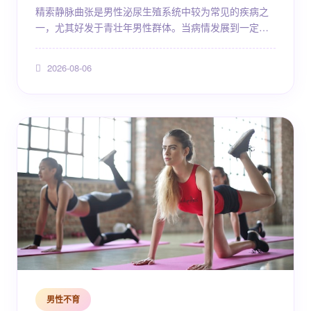
精索静脉曲张是男性泌尿生殖系统中较为常见的疾病之
一，尤其好发于青壮年男性群体。当病情发展到一定程
度，保守治疗效果不理想时，微创手术往往成为重要的
治疗选择。对于身处北京的患者而言，如何选择一家技
2026-08-06
术成熟、经验丰富的公立医疗机构进行精索静脉曲张微
创手术，是许多人关心的实际问题。本文将围绕精索静
脉曲张的疾病认知、微创手术方式、北京地区可供参考
的公立三甲医院、术前术后注意事项等方面进行系统介
绍，帮助患者建立...
男性不育