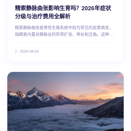
精索静脉曲张影响生育吗？2026年症状
分级与治疗费用全解析
精索静脉曲张是男性生殖系统中较为常见的血管病变，
指精索内蔓状静脉丛的异常扩张、伸长和迂曲。这种疾
病在普通男性人群中的检出率并不低，尤其在20至40岁
的育龄男性中更为多见。很多男性在体检或因不育就诊
2026-08-04
时才发现自己存在精索静脉曲张，由此产生诸多疑问：
它到底会不会影响生育？症状轻重如何判断？治疗需要
花多少钱？本文将围绕这些核心问题，结合当前医学共
识，为读者进行系统梳理。 精索静脉曲张的基本概念 精
索是连接...