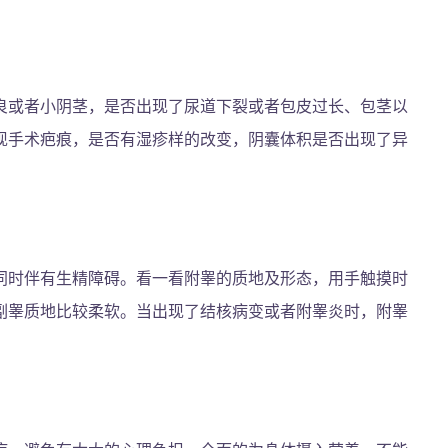
良或者小阴茎，是否出现了尿道下裂或者包皮过长、包茎以
现手术疤痕，是否有湿疹样的改变，阴囊体积是否出现了异
同时伴有生精障碍。看一看附睾的质地及形态，用手触摸时
副睾质地比较柔软。当出现了结核病变或者附睾炎时，附睾