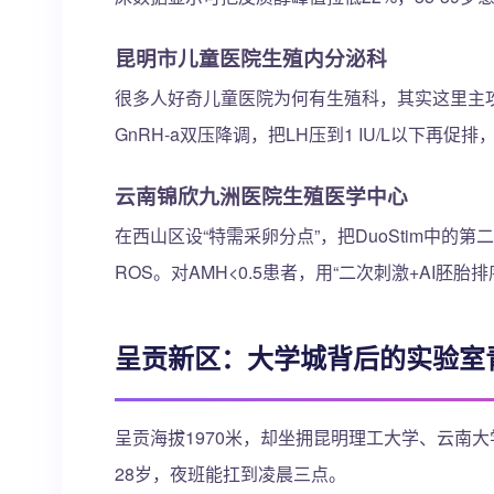
昆明市儿童医院生殖内分泌科
很多人好奇儿童医院为何有生殖科，其实这里主攻
GnRH-a双压降调，把LH压到1 IU/L以下再促
云南锦欣九洲医院生殖医学中心
在西山区设“特需采卵分点”，把DuoStim中
ROS。对AMH<0.5患者，用“二次刺激+AI胚
呈贡新区：大学城背后的实验室
呈贡海拔1970米，却坐拥昆明理工大学、云南
28岁，夜班能扛到凌晨三点。