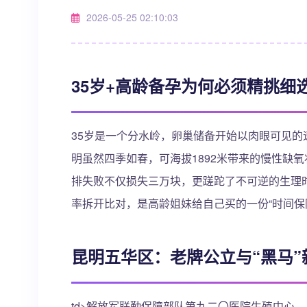
2026-05-25 02:10:03
35岁+高龄备孕为何必须精挑细
35岁是一个分水岭，卵巢储备开始以肉眼可见的速度
明虽然四季如春，可海拔1892米带来的慢性缺
排失败不仅损失三万块，更蹉跎了不可逆的生理
率拆开比对，是高龄姐妹给自己买的一份“时间保
昆明五华区：老牌公立与“黑马”
td>解放军联勤保障部队第九二〇医院生殖中心