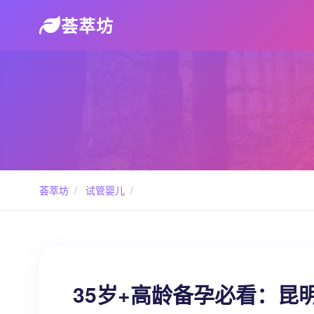
荟萃坊
荟萃坊
/
试管婴儿
/
35岁+高龄备孕必看：昆