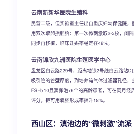
云南新新华医院生殖科
民营二级，但实验室主任出自重庆妇幼保健院，擅长“选
用双次取卵攒胚胎：第一次微刺激取2-3枚，间
同步再移植，临床妊娠率稳定在48%。
云南锦欣九洲医院生殖医学中心
盘龙区白云路229号，距离地铁2号线白云路站D
吸引管的管壁厚度，到培养箱气体过滤器孔径，全部下
FSH>10且窦卵泡<6个的高龄患者，可在同月经周期内
评分，把可用囊胚形成率提升18%。
西山区：滇池边的“微刺激”流派