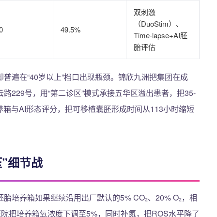
双刺激
（DuoStim）、
0
49.5%
Time-lapse+AI胚
胎评估
普遍在“40岁以上”档口出现瓶颈。锦欣九洲把集团在成
229号，用“第二诊区”模式承接五华区溢出患者，把35-
养箱与AI形态评分，把可移植囊胚形成时间从113小时缩短
”细节战
培养箱如果继续沿用出厂默认的5% CO₂、20% O₂，相
医院把培养箱氧浓度下调至5%，同时补氮，把ROS水平降了