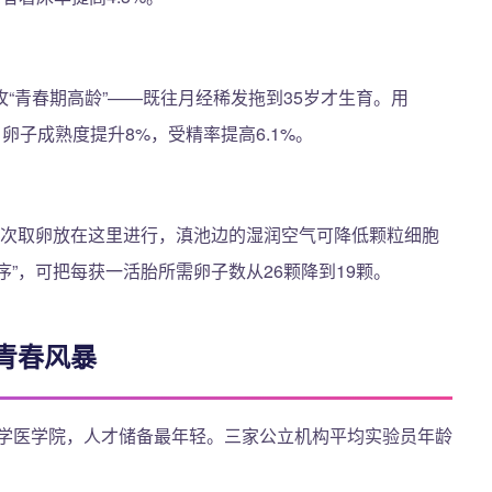
“青春期高龄”——既往月经稀发拖到35岁才生育。用
排，卵子成熟度提升8%，受精率提高6.1%。
的第二次取卵放在这里进行，滇池边的湿润空气可降低颗粒细胞
胎排序”，可把每获一活胎所需卵子数从26颗降到19颗。
青春风暴
大学医学院，人才储备最年轻。三家公立机构平均实验员年龄