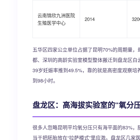
云南锦欣九洲医院
2014
320
生殖医学中心
五华区四家公立单位占据了昆明70%的周期量，却
都、深圳的高龄实验室模型整体搬迁到盘龙区白云路
39岁妊娠率推到49.5%，靠的就是高密度观察培
到98小时。
盘龙区：高海拔实验室的“氧分压
很多人忽略昆明平均氧分压只有海平面的83%，胚胎
当于把胚胎放在“拉萨模式”里应激。盘龙区几家