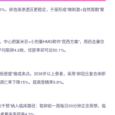
5%，卵泡液渗透压更稳定，于是形成“微刺激+自然周期”聚
上。中心把氯米芬+小剂量HMG称作“昆西方案”，用药总量仅
均取卵4.2枚，优胚率却可达50.1%。
低密度”做成卖点。对38岁以上患者，采用“卵冠丘复合体即
凋亡率下降15%，提高受精率5.8%。
心态干预”纳入临床路径：取卵前一周每日30分钟正念冥想，临
者着床率提高4.3%。