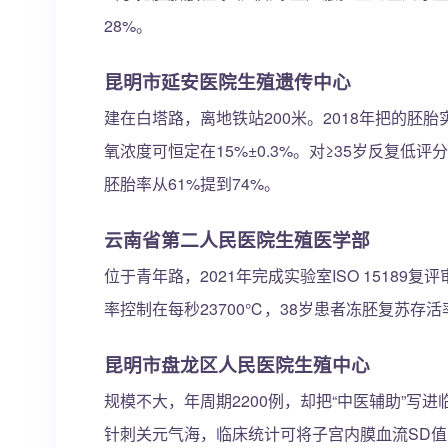
28%。
昆明市延安医院生殖遗传中心
建在白塔路，离地铁站200米。2018年把的胚
氧浓度可恒定在15%±0.3%。对≥35岁反复低
胚胎率从61%提到74%。
云南省第二人民医院生殖医学部
位于青年路，2021年完成实验室ISO 1518
率控制在每秒23700℃，38岁患者冻胚复苏存活率
昆明市盘龙区人民医院生殖中心
规模不大，年周期2200例，却把“中医辅助”写
针刺关元气海，临床统计可将子宫内膜血流SD值降