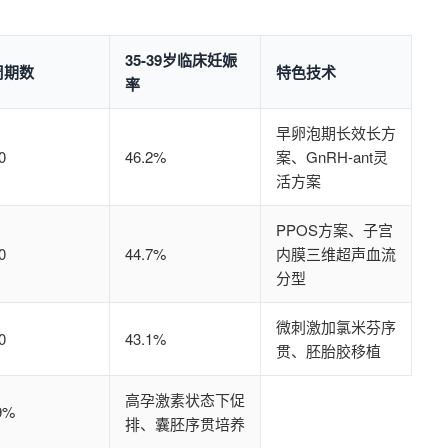
35-39岁临床妊娠
周期数
特色技术
率
早卵泡期长效长方
0
46.2%
案、GnRH-ant灵
活方案
PPOS方案、子宫
0
44.7%
内膜三维超声血流
分型
微刺激加氯米芬序
0
43.1%
贯、胚胎胶移植
高孕激素状态下促
9%
排、囊胚序贯培养