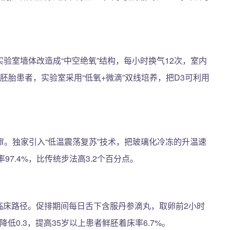
胎实验室墙体改造成“中空绝氧”结构，每小时换气12次，室内
评分胚胎患者，实验室采用“低氧+微滴”双线培养，把D3可利用
9复评审。独家引入“低温震荡复苏”技术，把玻璃化冷冻的升温速
97.4%，比传统步法高3.2个百分点。
进临床路径。促排期间每日舌下含服丹参滴丸，取卵前2小时
低0.3，提高35岁以上患者鲜胚着床率6.7%。