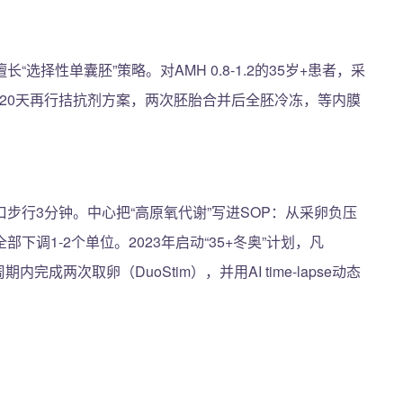
择性单囊胚”策略。对AMH 0.8-1.2的35岁+患者，采
隔20天再行拮抗剂方案，两次胚胎合并后全胚冷冻，等内膜
口步行3分钟。中心把“高原氧代谢”写进SOP：从采卵负压
调1-2个单位。2023年启动“35+冬奥”计划，凡
完成两次取卵（DuoStim），并用AI time-lapse动态